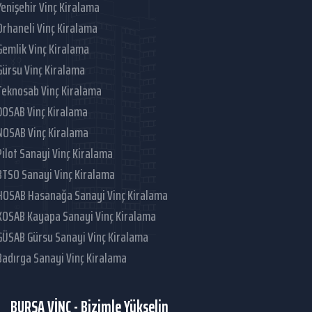
Yenişehir Vinç Kiralama
Orhaneli Vinç Kiralama
Gemlik Vinç Kiralama
Gürsu Vinç Kiralama
Teknosab Vinç Kiralama
DOSAB Vinç Kiralama
NOSAB Vinç Kiralama
Pilot Sanayi Vinç Kiralama
BTSO Sanayi Vinç Kiralama
HOSAB Hasanağa Sanayi Vinç Kiralama
KOSAB Kayapa Sanayi Vinç Kiralama
GÜSAB Gürsu Sanayi Vinç Kiralama
Badırga Sanayi Vinç Kiralama
BURSA VİNÇ - Bizimle Yükselin